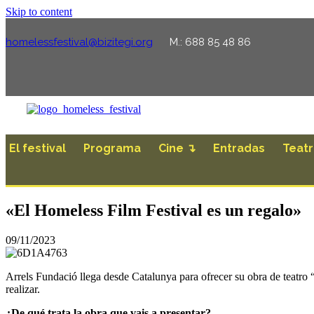
Skip to content
homelessfestival@bizitegi.org
M.: 688 85 48 86
El festival
Programa
Cine ↴
Entradas
Teat
«El Homeless Film Festival es un regalo»
09/11/2023
Arrels Fundació llega desde Catalunya para ofrecer su obra de teatro 
realizar.
¿De qué trata la obra que vais a presentar?