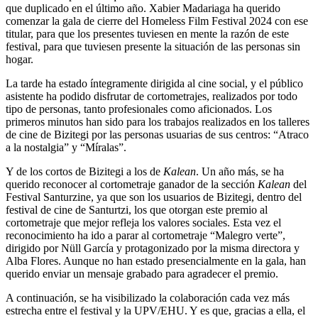
que duplicado en el último año. Xabier Madariaga ha querido
comenzar la gala de cierre del Homeless Film Festival 2024 con ese
titular, para que los presentes tuviesen en mente la razón de este
festival, para que tuviesen presente la situación de las personas sin
hogar.
La tarde ha estado íntegramente dirigida al cine social, y el público
asistente ha podido disfrutar de cortometrajes, realizados por todo
tipo de personas, tanto profesionales como aficionados. Los
primeros minutos han sido para los trabajos realizados en los talleres
de cine de Bizitegi por las personas usuarias de sus centros: “Atraco
a la nostalgia” y “Míralas”.
Y de los cortos de Bizitegi a los de
Kalean
. Un año más, se ha
querido reconocer al cortometraje ganador de la sección
Kalean
del
Festival Santurzine, ya que son los usuarios de Bizitegi, dentro del
festival de cine de Santurtzi, los que otorgan este premio al
cortometraje que mejor refleja los valores sociales. Esta vez el
reconocimiento ha ido a parar al cortometraje “Malegro verte”,
dirigido por Nüll García y protagonizado por la misma directora y
Alba Flores. Aunque no han estado presencialmente en la gala, han
querido enviar un mensaje grabado para agradecer el premio.
A continuación, se ha visibilizado la colaboración cada vez más
estrecha entre el festival y la UPV/EHU. Y es que, gracias a ella, el