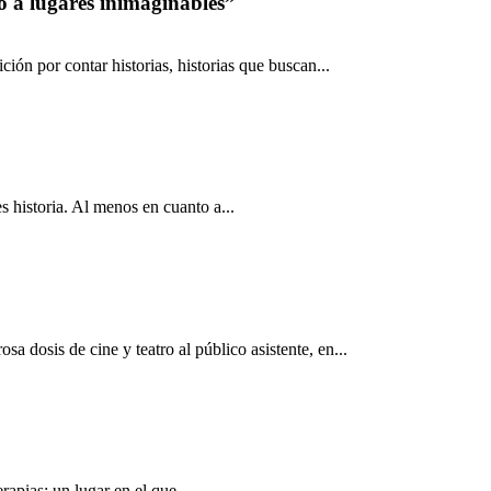
do a lugares inimaginables”
ión por contar historias, historias que buscan...
s historia. Al menos en cuanto a...
 dosis de cine y teatro al público asistente, en...
rapias: un lugar en el que...