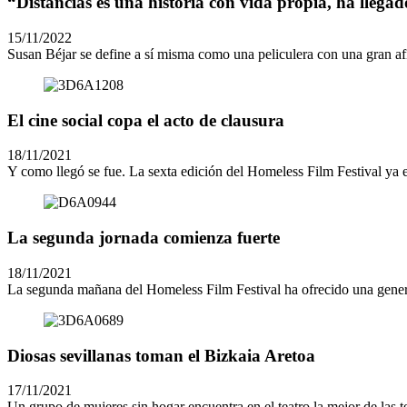
“Distancias es una historia con vida propia, ha llega
15/11/2022
Susan Béjar se define a sí misma como una peliculera con una gran afic
El cine social copa el acto de clausura
18/11/2021
Y como llegó se fue. La sexta edición del Homeless Film Festival ya e
La segunda jornada comienza fuerte
18/11/2021
La segunda mañana del Homeless Film Festival ha ofrecido una generosa
Diosas sevillanas toman el Bizkaia Aretoa
17/11/2021
Un grupo de mujeres sin hogar encuentra en el teatro la mejor de las te